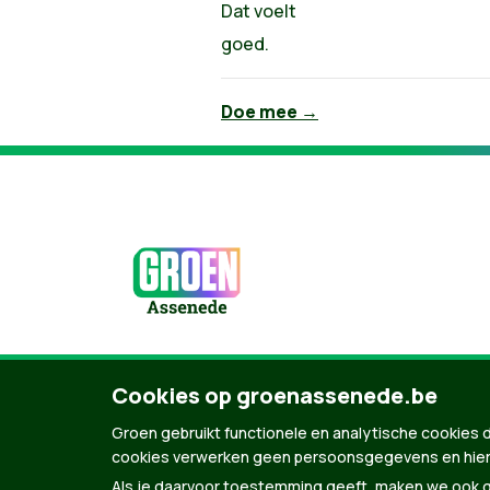
Dat voelt
goed.
Doe mee →
Cookies op groenassenede.be
© Copyright Groen 2026 | Gemaakt met
Natio
Groen gebruikt functionele en analytische cookies d
cookies verwerken geen persoonsgegevens en hier
Als je daarvoor toestemming geeft, maken we ook ge