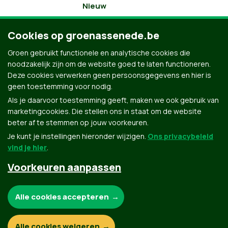
Nieuw
Cookies op groenassenede.be
Groen gebruikt functionele en analytische cookies die
noodzakelijk zijn om de website goed te laten functioneren.
Deze cookies verwerken geen persoonsgegevens en hier is
geen toestemming voor nodig.
Als je daarvoor toestemming geeft, maken we ook gebruik van
marketingcookies. Die stellen ons in staat om de website
beter af te stemmen op jouw voorkeuren.
Je kunt je instellingen hieronder wijzigen.
Ons privacybeleid
vind je hier
.
Voorkeuren aanpassen
Groen.be
Noodzakelijke cookies:
Alle cookies accepteren
Contact
Privacybeleid
Functionele en analytische cookies:
Alle cookies weigeren